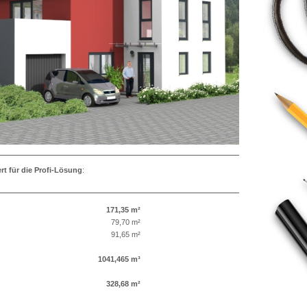
ert für die Profi-Lösung
:
171,35 m²
79,70 m²
s
91,65 m²
1041,465 m³
328,68 m²