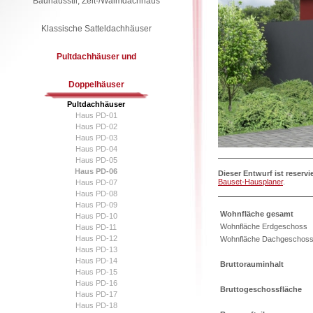
Bauhausstil, Zelt-/Walmdachhaus
Klassische Satteldachhäuser
Pultdachhäuser und
Doppelhäuser
Pultdachhäuser
Haus PD-01
Haus PD-02
Haus PD-03
Haus PD-04
Haus PD-05
Haus PD-06
Dieser Entwurf ist reservi
Bauset-Hausplaner
.
Haus PD-07
Haus PD-08
Haus PD-09
Wohnfläche gesamt
Haus PD-10
Wohnfläche Erdgeschoss
Haus PD-11
Haus PD-12
Wohnfläche Dachgeschos
Haus PD-13
Haus PD-14
Bruttorauminhalt
Haus PD-15
Haus PD-16
Bruttogeschossfläche
Haus PD-17
Haus PD-18