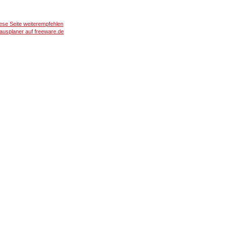
ese Seite weiterempfehlen
usplaner auf freeware.de