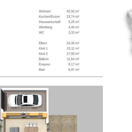
Wohnen
42,92 m²
Kochen/Essen
23,74 m²
Hauswirtschaft
5,25 m²
Windfang
4,46 m²
WC
3,33 m²
Eltern
24,36 m²
Kind 1
22,11 m²
Kind 2
17,50 m²
Balkon
11,54 m²
Empore
9,17 m²
Bad
6,97 m²