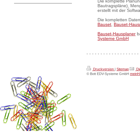
Die komplette Planung
Bautragspläne), Men
erstellt mit der Softw
Die kompletten Daten
Bauset
,
Bauset-Haus
Bauset-Hausplaner
ba
Systeme GmbH
Druckversion
|
Sitemap
Di
© Bott EDV-Systeme GmbH
meinHa