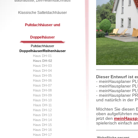
Bauhausstil, Zelt-/Walmdachhaus
Klassische Satteldachhäuser
Pultdachhäuser und
Doppelhäuser
Pultdachhäuser
Doppelhäuser/Reihenhäuser
Haus DH-01
Haus DH-02
Haus DH-03
Haus DH-04
Haus DH-05
Dieser Entwurf ist 
Haus DH-06
- meinHausplaner PL
Haus DH-07
- meinHausplaner PL
Haus DH-08
- meinHausplaner PL
- meinHausplaner PR
Haus DH-09
und natürlich in der 
Haus DH-10
Haus DH-11
Möchten Sie diesen E
Haus DH-12
oben aufgeführten m
Haus DH-13
jetzt den
meinHauspl
Haus DH-14
spielerisch einfach 
Haus DH-15
Haus DH-16
Haus DH-17
Wohnfläche gesamt