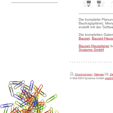
Die komplette Planung
Bautragspläne), Men
erstellt mit der Softw
Die kompletten Daten
Bauset
,
Bauset-Haus
Bauset-Hausplaner
ba
Systeme GmbH
Druckversion
|
Sitemap
Di
© Bott EDV-Systeme GmbH
meinHa