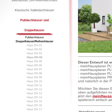
Bauhausstil, Zelt-/Walmdachhaus
Klassische Satteldachhäuser
Pultdachhäuser und
Doppelhäuser
Pultdachhäuser
Doppelhäuser/Reihenhäuser
Haus DH-01
Haus DH-02
Haus DH-03
Haus DH-04
Haus DH-05
Dieser Entwurf ist 
Haus DH-06
- meinHausplaner PL
Haus DH-07
- meinHausplaner PL
Haus DH-08
- meinHausplaner PL
- meinHausplaner PR
Haus DH-09
und natürlich in der 
Haus DH-10
Haus DH-11
Möchten Sie diesen E
Haus DH-12
oben aufgeführten m
Haus DH-13
jetzt den
meinHauspl
Haus DH-14
spielerisch einfach 
Haus DH-15
Haus DH-16
Haus DH-17
Wohnfläche gesamt